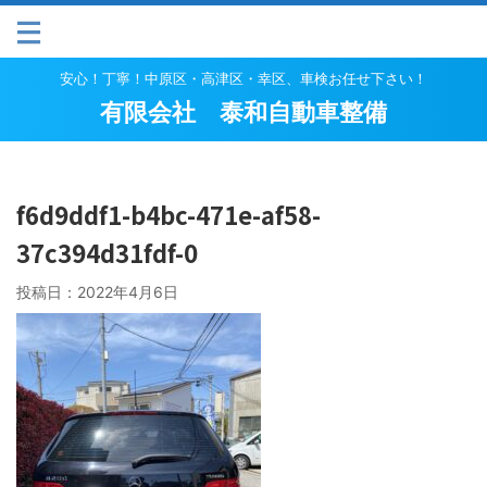
安心！丁寧！中原区・高津区・幸区、車検お任せ下さい！
有限会社 泰和自動車整備
f6d9ddf1-b4bc-471e-af58-
37c394d31fdf-0
投稿日：
2022年4月6日