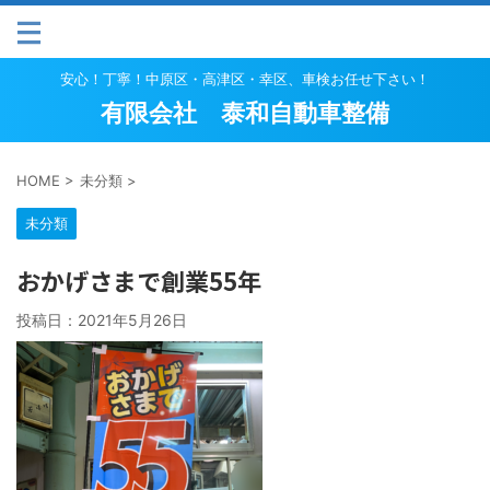
安心！丁寧！中原区・高津区・幸区、車検お任せ下さい！
有限会社 泰和自動車整備
HOME
>
未分類
>
未分類
おかげさまで創業55年
投稿日：
2021年5月26日