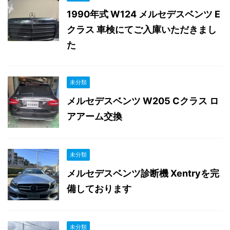
1990年式 W124 メルセデスベンツ E
クラス 車検にてご入庫いただきまし
た
未分類
メルセデスベンツ W205 Cクラス ロ
アアーム交換
未分類
メルセデスベンツ診断機 Xentryを完
備しております
未分類