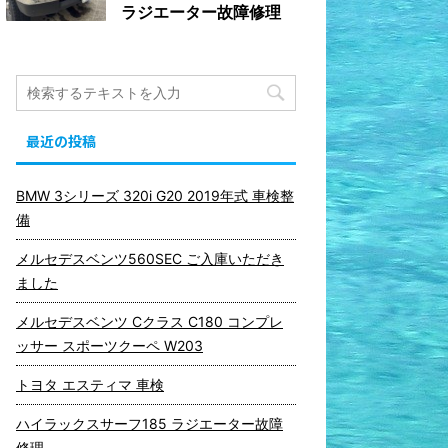
ラジエーター故障修理
最近の投稿
BMW 3シリーズ 320i G20 2019年式 車検整
備
メルセデスベンツ560SEC ご入庫いただき
ました
メルセデスベンツ Cクラス C180 コンプレ
ッサー スポーツクーペ W203
トヨタ エスティマ 車検
ハイラックスサーフ185 ラジエーター故障
修理