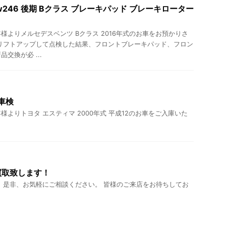
246 後期 Bクラス ブレーキパッド ブレーキローター
様よりメルセデスベンツ Bクラス 2016年式のお車をお預かりさ
リフトアップして点検した結果、フロントブレーキパッド、フロン
交換が必 ...
車検
よりトヨタ エスティマ 2000年式 平成12のお車をご入庫いた
買取致します！
 是非、お気軽にご相談ください。 皆様のご来店をお待ちしてお