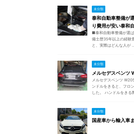
未分類
泰和自動車整備が選
り費用が安い泰和自
■泰和自動車整備が選ば
備士歴35年以上の経験
と、実際はどんな人が ..
未分類
メルセデスベンツ W
メルセデスベンツ W20
ンドルをきると、フロ
した。 ハンドルをきる際に
未分類
国産車から輸入車