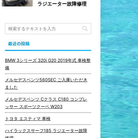
ラジエーター故障修理
最近の投稿
BMW 3シリーズ 320i G20 2019年式 車検整
備
メルセデスベンツ560SEC ご入庫いただき
ました
メルセデスベンツ Cクラス C180 コンプレ
ッサー スポーツクーペ W203
トヨタ エスティマ 車検
ハイラックスサーフ185 ラジエーター故障
修理