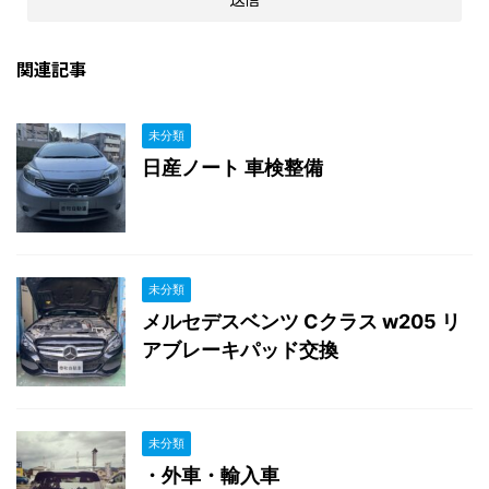
関連記事
未分類
日産ノート 車検整備
未分類
メルセデスベンツ Cクラス w205 リ
アブレーキパッド交換
未分類
・外車・輸入車