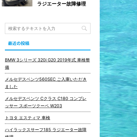
ラジエーター故障修理
最近の投稿
BMW 3シリーズ 320i G20 2019年式 車検整
備
メルセデスベンツ560SEC ご入庫いただき
ました
メルセデスベンツ Cクラス C180 コンプレ
ッサー スポーツクーペ W203
トヨタ エスティマ 車検
ハイラックスサーフ185 ラジエーター故障
修理