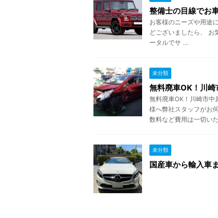
整備士の目線でお車
お客様のニーズや用途
どございましたら、 お
ータルでサ ...
未分類
無料廃車OK！川
無料廃車OK！川崎市中
様へ弊社スタッフがお伺
数料など費用は一切いただ
未分類
国産車から輸入車