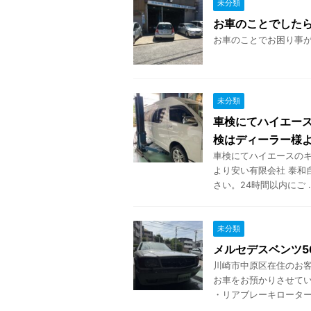
未分類
お車のことでした
お車のことでお困り事がご
未分類
車検にてハイエー
検はディーラー様
車検にてハイエースのキ
より安い有限会社 泰和
さい。24時間以内にご ..
未分類
メルセデスベンツ5
川崎市中原区在住のお客様
お車をお預かりさせてい
・リアブレーキローター .