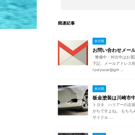
関連記事
未分類
お問い合わせメー
整備中・外出中はお電
下記、メールアドレス宛
ryuryucar@gm ...
未分類
板金塗装は川崎市
トヨタ ハリアーの左前
がちですよね。 もちろ
サイクル ...