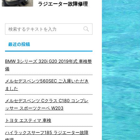
ラジエーター故障修理
最近の投稿
BMW 3シリーズ 320i G20 2019年式 車検整
備
メルセデスベンツ560SEC ご入庫いただき
ました
メルセデスベンツ Cクラス C180 コンプレ
ッサー スポーツクーペ W203
トヨタ エスティマ 車検
ハイラックスサーフ185 ラジエーター故障
修理