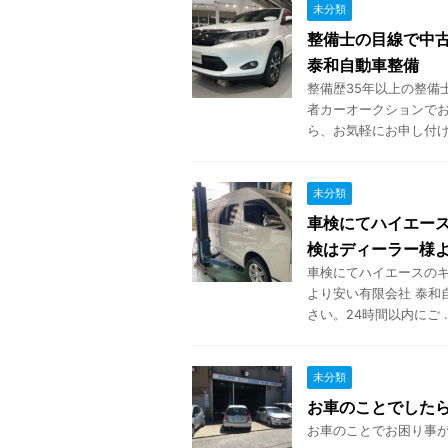
未分類
整備士の目線で中
泰和自動車整備
整備歴35年以上の整備
者カーオークションでお
ら、お気軽にお申し付けく
未分類
車検にてハイエー
検はディーラー様
車検にてハイエースのキ
より安い有限会社 泰和
さい。24時間以内にご ..
未分類
お車のことでした
お車のことでお困り事がご