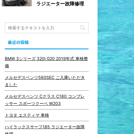
ラジエーター故障修理
最近の投稿
BMW 3シリーズ 320i G20 2019年式 車検整
備
メルセデスベンツ560SEC ご入庫いただき
ました
メルセデスベンツ Cクラス C180 コンプレ
ッサー スポーツクーペ W203
トヨタ エスティマ 車検
ハイラックスサーフ185 ラジエーター故障
修理