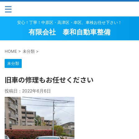
安心！丁寧！中原区・高津区・幸区、車検お任せ下さい！
有限会社 泰和自動車整備
HOME
>
未分類
>
未分類
旧車の修理もお任せください
投稿日：
2022年6月6日