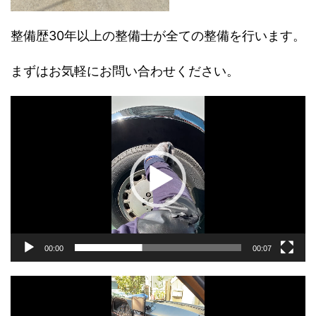
整備歴30年以上の整備士が全ての整備を行います。
まずはお気軽にお問い合わせください。
動
画
プ
レ
ー
ヤ
ー
00:00
00:07
動
画
プ