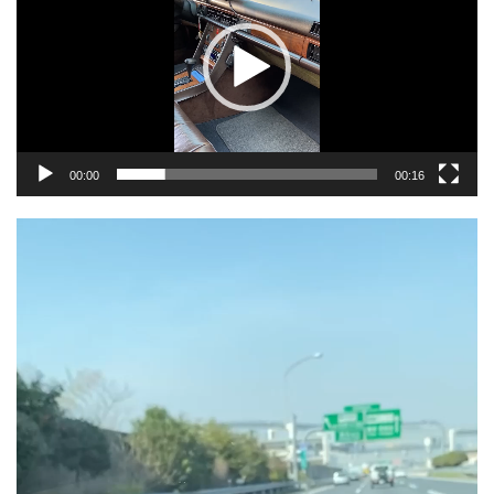
レ
ー
ヤ
ー
00:00
00:16
動
画
プ
レ
ー
ヤ
ー