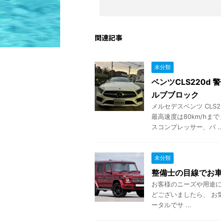
関連記事
未分類
ベンツCLS220d 
ルブブロック
メルセデスベンツ CLS
最高速度は80km/h
スコンプレッサー、バ ..
未分類
整備士の目線でお車
お客様のニーズや用途
どございましたら、 お
ータルでサ ...