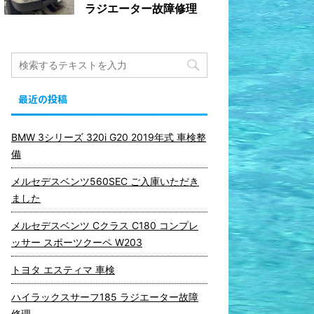
ラジエーター故障修理
最近の投稿
BMW 3シリーズ 320i G20 2019年式 車検整
備
メルセデスベンツ560SEC ご入庫いただき
ました
メルセデスベンツ Cクラス C180 コンプレ
ッサー スポーツクーペ W203
トヨタ エスティマ 車検
ハイラックスサーフ185 ラジエーター故障
修理