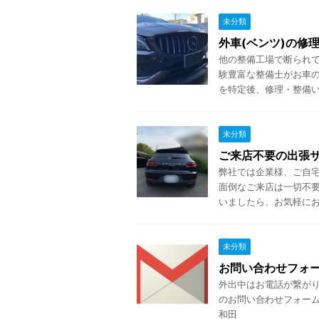
未分類
外車(ベンツ)の修
他の整備工場で断られて
験豊富な整備士がお車の
を特定後、修理・整備いたし
未分類
ご来店不要の出張
弊社では企業様、ご自
面倒なご来店は一切不要
いましたら、お気軽にお申
未分類
お問い合わせフォ
外出中はお電話が繋がり
のお問い合わせフォーム
和田