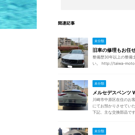
関連記事
未分類
旧車の修理もお任
整備歴30年以上の整備
い。 http://taiwa-moto
未分類
メルセデスベンツ W
川崎市中原区在住のお客様
にてお預かりさせていた
下記、主な交換部品です .
未分類