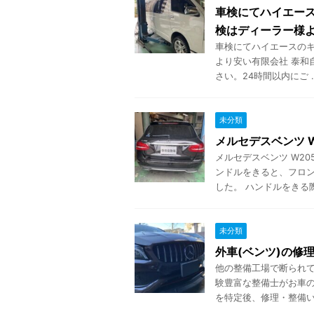
車検にてハイエー
検はディーラー様
車検にてハイエースのキ
より安い有限会社 泰和
さい。24時間以内にご ..
未分類
メルセデスベンツ W
メルセデスベンツ W20
ンドルをきると、フロ
した。 ハンドルをきる際に
未分類
外車(ベンツ)の修
他の整備工場で断られて
験豊富な整備士がお車の
を特定後、修理・整備いたし