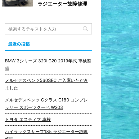
ラジエーター故障修理
最近の投稿
BMW 3シリーズ 320i G20 2019年式 車検整
備
メルセデスベンツ560SEC ご入庫いただき
ました
メルセデスベンツ Cクラス C180 コンプレ
ッサー スポーツクーペ W203
トヨタ エスティマ 車検
ハイラックスサーフ185 ラジエーター故障
修理