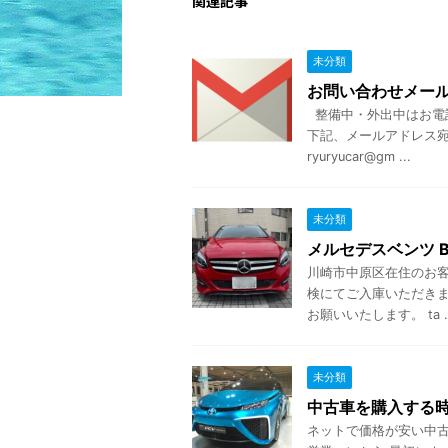
関連記事
未分類
お問い合わせメー
整備中・外出中はお電
下記、メールアドレス宛
ryuryucar@gm ...
未分類
メルセデスベンツ B
川崎市中原区在住のお客様
検にてご入庫いただきま
お願いいたします。 ta ..
未分類
中古車を購入する
ネットで価格が安い中古