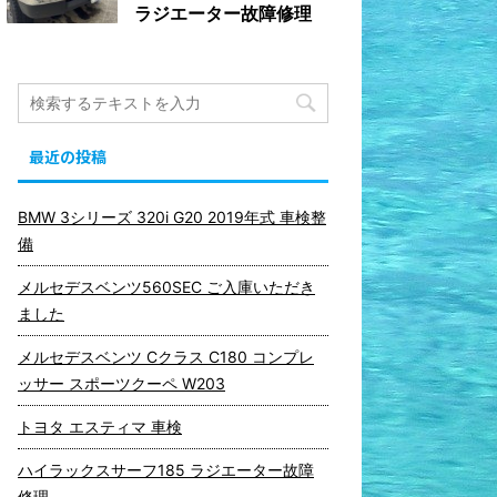
ラジエーター故障修理
最近の投稿
BMW 3シリーズ 320i G20 2019年式 車検整
備
メルセデスベンツ560SEC ご入庫いただき
ました
メルセデスベンツ Cクラス C180 コンプレ
ッサー スポーツクーペ W203
トヨタ エスティマ 車検
ハイラックスサーフ185 ラジエーター故障
修理